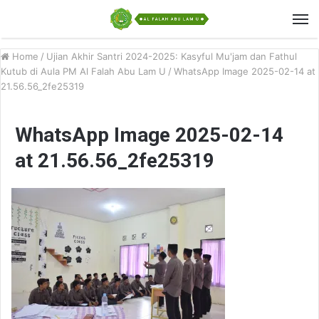
Home
/
Ujian Akhir Santri 2024-2025: Kasyful Mu'jam dan Fathul
Kutub di Aula PM Al Falah Abu Lam U
/
WhatsApp Image 2025-02-14 at
21.56.56_2fe25319
WhatsApp Image 2025-02-14
at 21.56.56_2fe25319