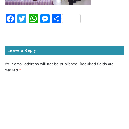
F
T
W
M
S
a
w
h
e
h
c
itt
at
s
ar
e
er
s
s
e
Leave a Reply
b
A
e
o
p
n
Your email address will not be published.
Required fields are
marked
*
o
p
g
k
er