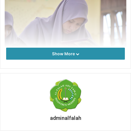
Show More
Kasyful Mu’jam
menguji kemampuan santri dalam
mengarungi samudera kosakata bahasa Arab
menggunakan kamus Al-Munjid. Ujian ini tidak sekadar
mengukur kecakapan linguistik, tetapi juga ketelitian dan
kecepatan dalam menelusuri makna kata-kata yang
tersembunyi di balik halaman-halaman kamus. Sebuah
adminalfalah
tantangan yang menuntut ketekunan dan kesabaran,
layaknya seorang penjelajah yang membuka peta