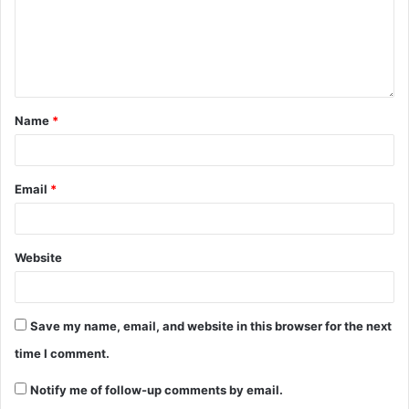
F
T
W
M
S
a
w
h
e
h
c
itt
at
s
ar
e
er
s
s
e
b
A
e
Name
*
o
p
n
o
p
g
Email
*
k
er
Website
Save my name, email, and website in this browser for the next
time I comment.
Notify me of follow-up comments by email.