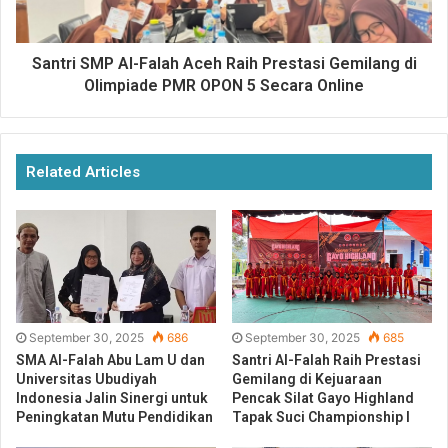
Fathul Kutub menjadi gerbang bagi santri untuk melangkah
lebih jauh, membuka lembaran baru setelah melewati
masa-masa panjang di pesantren.
Santri SMP Al-Falah Aceh Raih Prestasi Gemilang di
Olimpiade PMR OPON 5 Secara Online
Selamat berjuang kepada seluruh santri akhir 2024-2025.
Semoga langkah kalian di hari-hari mendatang tidak hanya
mengantarkan pada kelulusan, tetapi juga pada
Related Articles
pemahaman yang lebih mendalam tentang ilmu dan
kehidupan.
Share this:
C
C
l
l
September 30, 2025
686
September 30, 2025
685
i
i
c
c
SMA Al-Falah Abu Lam U dan
Santri Al-Falah Raih Prestasi
k
k
Universitas Ubudiyah
Gemilang di Kejuaraan
t
t
Like this:
o
o
Indonesia Jalin Sinergi untuk
Pencak Silat Gayo Highland
s
s
Loading...
Peningkatan Mutu Pendidikan
Tapak Suci Championship I
h
h
a
a
r
r