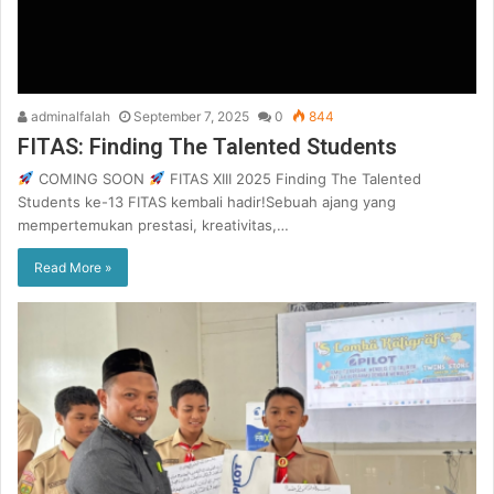
adminalfalah
September 7, 2025
0
844
FITAS: Finding The Talented Students
COMING SOON
FITAS XIII 2025 Finding The Talented
Students ke-13 FITAS kembali hadir!Sebuah ajang yang
mempertemukan prestasi, kreativitas,…
Read More »