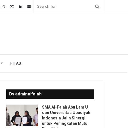
Random
Log
Sidebar
Article
In
FITAS
By adminalfalah
SMA Al-Falah Abu Lam U
dan Universitas Ubudiyah
Indonesia Jalin Sinergi
untuk Peningkatan Mutu