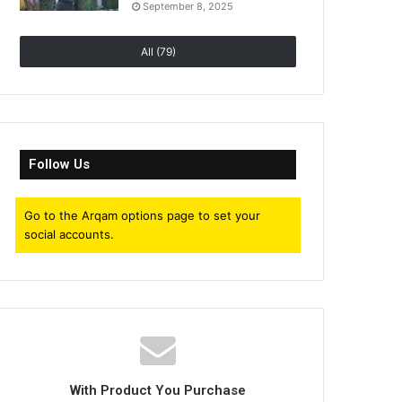
September 8, 2025
All (79)
Follow Us
Go to the Arqam options page to set your
social accounts.
With Product You Purchase