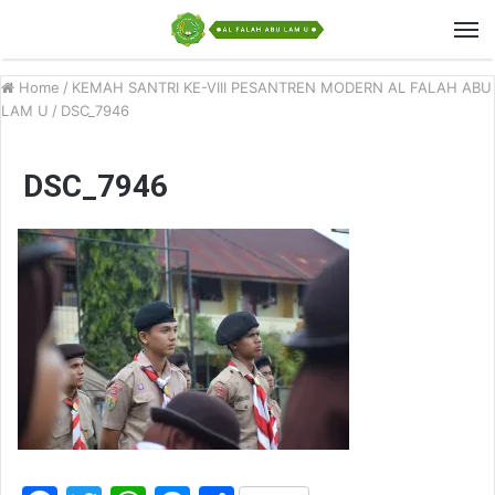
Home
/
KEMAH SANTRI KE-VIII PESANTREN MODERN AL FALAH ABU
LAM U
/
DSC_7946
DSC_7946