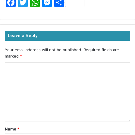
F
T
W
M
S
a
w
h
e
h
c
itt
at
s
ar
e
er
s
s
e
Leave a Reply
b
A
e
o
p
n
Your email address will not be published.
Required fields are
marked
*
o
p
g
k
er
Name
*