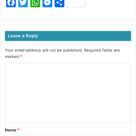
F
T
W
M
S
a
w
h
e
h
c
itt
at
s
ar
e
er
s
s
e
Leave a Reply
b
A
e
o
p
n
Your email address will not be published.
Required fields are
marked
*
o
p
g
k
er
Name
*