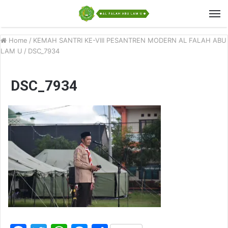
Home
/
KEMAH SANTRI KE-VIII PESANTREN MODERN AL FALAH ABU
LAM U
/
DSC_7934
DSC_7934