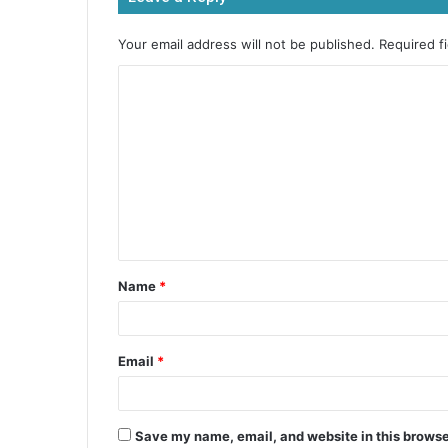
o
p
n
o
p
g
Your email address will not be published.
Required f
k
er
Name
*
Email
*
Save my name, email, and website in this browse