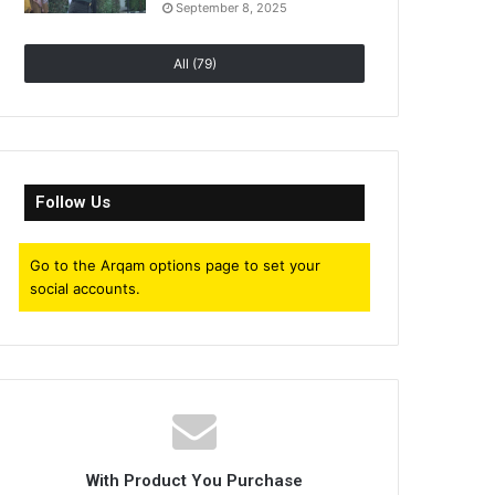
September 8, 2025
All (79)
Follow Us
Go to the Arqam options page to set your
social accounts.
With Product You Purchase