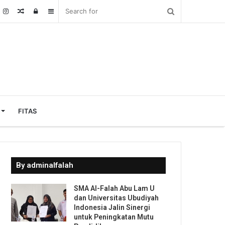
Random
Log
Sidebar
Article
In
FITAS
By adminalfalah
SMA Al-Falah Abu Lam U
dan Universitas Ubudiyah
Indonesia Jalin Sinergi
untuk Peningkatan Mutu