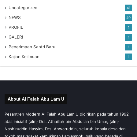
Uncategorized
41
NEWS
40
PROFIL
1
GALERI
1
Penerimaan Santri Baru
1
Kajian Keilmuan
1
About Al Falah Abu Lam U
Pesantren Modern Al Falah Abu Lam U didirikan pada tahun 1992
atas inisiatif (alm) Drs. Athaillah bin Abdullah bin Umar, (alm)
Nashiruddin Hasyim, Drs. Anwaruddin, seluruh kepala desa dan
tokoh masyarakat kemukiman Lamjampok, baik yang berada di