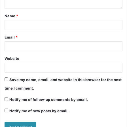
c
itt
at
s
ar
e
er
s
s
e
Name
*
b
A
e
o
p
n
Email
*
o
p
g
k
er
Website
Save my name, email, and website in this browser for the next
time I comment.
Notify me of follow-up comments by email.
Notify me of new posts by email.