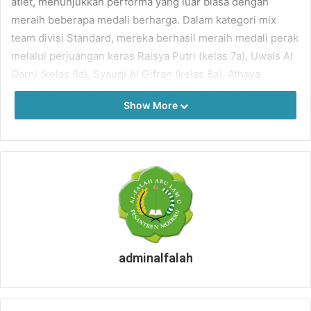
atlet, menunjukkan performa yang luar biasa dengan
meraih beberapa medali berharga. Dalam kategori mix
team divisi Standard, mereka berhasil meraih medali perak
melalui perjuangan keras Raisya Putri (kelas 7a), Uwais Al
Qarni (kelas 8a), Syauqi Al Gifran (kelas 8a), Athaya
Ramadhani (kelas 8b), Alif Dzakiya (kelas 10b), dan
Show More
Baziratul Tahia (kelas 10b).
Selain itu, dalam beregu putra divisi compound, Tim
Panahan AFAS juga menunjukkan dominasinya dengan
meraih medali perak melalui kolaborasi gemilang Uwais Al
Qarni, Syauqi Al Gifran, dan Hadi (kelas 10b).
adminalfalah