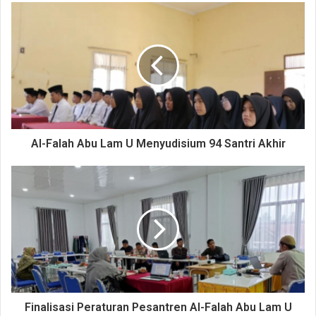
Tak ketinggalan, kategori beregu putri divisi compound
juga berhasil menyumbangkan medali perunggu untuk Tim
Panahan AFAS, yang diraih oleh Baziratul Tahia, Raisya
Putri, dan Athaya Ramadhani.
Sementara itu, Tim Basket Al Falah (AFTEC) yang diwakili
oleh Tajul Fazari dan M. Amalul Faidh dari pengcabang
Aceh Besar, juga menunjukkan permainan yang
Al-Falah Abu Lam U Menyudisium 94 Santri Akhir
mengesankan dengan berhasil melaju hingga perempat
final.
Prestasi yang diraih oleh kedua tim ini tidak hanya menjadi
kebanggaan bagi sekolah mereka, tetapi juga
menunjukkan potensi besar atlet pelajar Aceh Timur dalam
dunia olahraga. Diharapkan, prestasi ini dapat menjadi
inspirasi bagi generasi muda untuk terus berprestasi
dalam bidang olahraga maupun akademis.
Finalisasi Peraturan Pesantren Al-Falah Abu Lam U