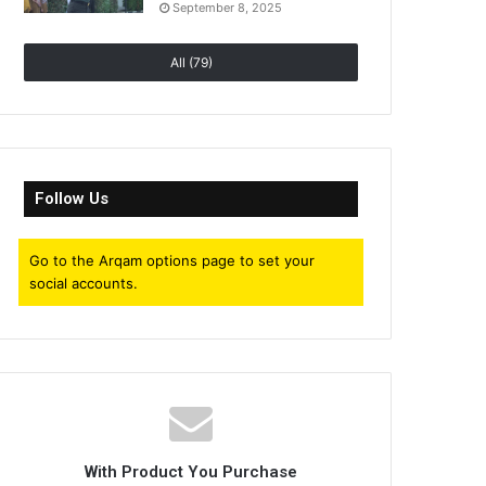
September 8, 2025
All (79)
Follow Us
Go to the Arqam options page to set your
social accounts.
With Product You Purchase