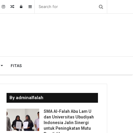
Random
Log
Sidebar
Article
In
FITAS
By adminalfalah
SMA Al-Falah Abu Lam U
dan Universitas Ubudiyah
Indonesia Jalin Sinergi
untuk Peningkatan Mutu