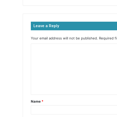
c
itt
at
s
ar
e
er
s
s
e
b
A
e
Leave a Reply
o
p
n
o
p
g
Your email address will not be published.
Required f
k
er
Name
*