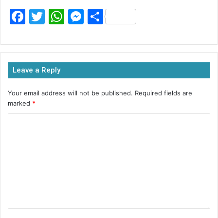
F
T
W
M
S
a
w
h
e
h
c
itt
at
s
ar
e
er
s
s
e
Leave a Reply
b
A
e
o
p
n
Your email address will not be published.
Required fields are
marked
*
o
p
g
k
er