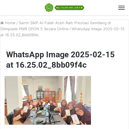
Home
/
Santri SMP Al-Falah Aceh Raih Prestasi Gemilang di
Olimpiade PMR OPON 5 Secara Online
/
WhatsApp Image 2025-02-15
at 16.25.02_8bb09f4c
WhatsApp Image 2025-02-15
at 16.25.02_8bb09f4c