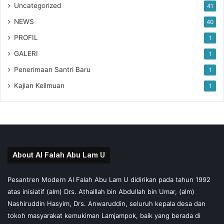
Uncategorized
41
NEWS
40
PROFIL
1
GALERI
1
(Sek-Fds)
Penerimaan Santri Baru
1
Kajian Keilmuan
1
Share this:
C
C
l
l
i
i
c
c
k
k
t
t
Like this:
o
o
About Al Falah Abu Lam U
s
s
Loading...
h
h
a
a
Pesantren Modern Al Falah Abu Lam U didirikan pada tahun 1992
r
r
e
e
atas inisiatif (alm) Drs. Athaillah bin Abdullah bin Umar, (alm)
o
o
n
n
Nashiruddin Hasyim, Drs. Anwaruddin, seluruh kepala desa dan
T
F
w
a
tokoh masyarakat kemukiman Lamjampok, baik yang berada di
i
c