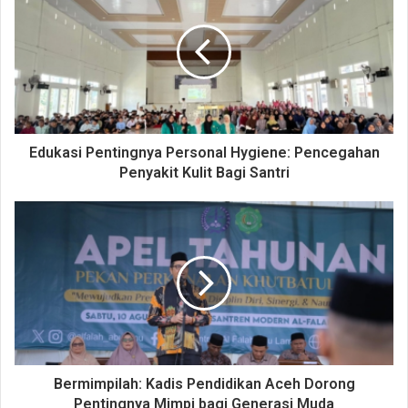
Melalui ekonomi sirkular, para peserta akan mempelajari
pendekatan inovatif untuk mengurangi limbah dan
memanfaatkan sumber daya secara lebih efisien. Mereka
juga akan belajar bagaimana kita semua dapat
berkontribusi pada ekonomi sirkular. Para peserta akan
mempelajari bagaimana perilaku konsumtif sehari-hari
Edukasi Pentingnya Personal Hygiene: Pencegahan
berdampak pada lingkungan dan bagaimana membuat
Penyakit Kulit Bagi Santri
pilihan yang bijak dan berkelanjutan. Mereka juga akan
menemukan cara praktis untuk memilih produk yang
ramah lingkungan dan meminimalkan limbah. Pencegahan
adalah kunci menuju masa depan yang lebih berkelanjutan.
Dalam kegiatan perkemahan remaja, peserta akan belajar
bagaimana tindakan pencegahan dapat mengurangi
kerusakan lingkungan.
Bermimpilah: Kadis Pendidikan Aceh Dorong
Pentingnya Mimpi bagi Generasi Muda