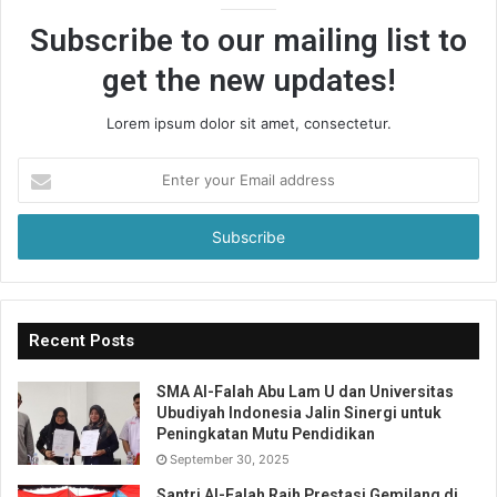
Subscribe to our mailing list to
get the new updates!
Lorem ipsum dolor sit amet, consectetur.
Enter
your
Email
address
Recent Posts
Perkemahan Remaja 2024 menawarkan para peserta
kesempatan untuk berpartisipasi aktif dalam memecahkan
SMA Al-Falah Abu Lam U dan Universitas
masalah lingkungan dan mendapatkan pengalaman
Ubudiyah Indonesia Jalin Sinergi untuk
berharga. Bersama-sama, kita akan membentuk masa
Peningkatan Mutu Pendidikan
depan yang lebih hijau!
September 30, 2025
Santri Al-Falah Raih Prestasi Gemilang di