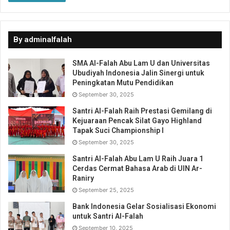
Kegiatan Perkemahan Remaja 2024 akan berkolaborasi
dengan Monumen Antroposen Indonesia, Bule Sampah,
dan Save The Children Indonesia. Pembicara utama
By adminalfalah
termasuk Benedict Wermter, seorang jurnalis, penulis, dan
sutradara yang fokus pada ekonomi sirkular, serta
SMA Al-Falah Abu Lam U dan Universitas
Franziska Fennert, seorang seniman interdisipliner yang
Ubudiyah Indonesia Jalin Sinergi untuk
meneliti perilaku manusia, konstruksi ekonomi, dan
Peningkatan Mutu Pendidikan
September 30, 2025
struktur sosial dalam konteks global.
Santri Al-Falah Raih Prestasi Gemilang di
Kejuaraan Pencak Silat Gayo Highland
Fatia dan Khalilullah, dua pelajar beruntung dari Al-Falah
Tapak Suci Championship I
yang mengikuti kegiatan ini, berkomitmen untuk
September 30, 2025
menerapkan dan membagi ilmu serta informasi yang
Santri Al-Falah Abu Lam U Raih Juara 1
mereka peroleh di Pesantren Al-Falah Abu Lam U. Mereka
Cerdas Cermat Bahasa Arab di UIN Ar-
belajar tentang pentingnya menjaga lingkungan agar
Raniry
bersih dan mengurangi penggunaan sampah plastik di
September 25, 2025
daerah masing-masing. Franziska Fennert menyampaikan
Bank Indonesia Gelar Sosialisasi Ekonomi
bahwa sampah plastik dapat dijadikan batu bata, meski
untuk Santri Al-Falah
tidak semua plastik bisa didaur ulang karena tergantung
September 10, 2025