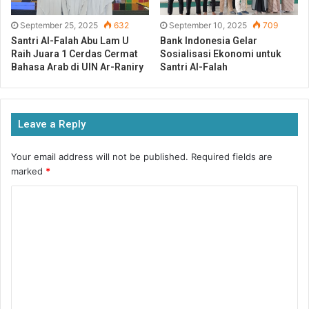
September 25, 2025
632
September 10, 2025
709
Santri Al-Falah Abu Lam U
Bank Indonesia Gelar
Raih Juara 1 Cerdas Cermat
Sosialisasi Ekonomi untuk
Bahasa Arab di UIN Ar-Raniry
Santri Al-Falah
Peserta, yang nantinya akan disebut sebagai
“Sampassador,” adalah dua orang perwakilan dari setiap
Leave a Reply
sekolah PASCH yang ingin bertindak sebagai duta
Your email address will not be published.
Required fields are
keberlanjutan dan memiliki keinginan untuk menjadi
marked
*
bagian dari gerakan yang ingin mengubah Indonesia
secara berkelanjutan.