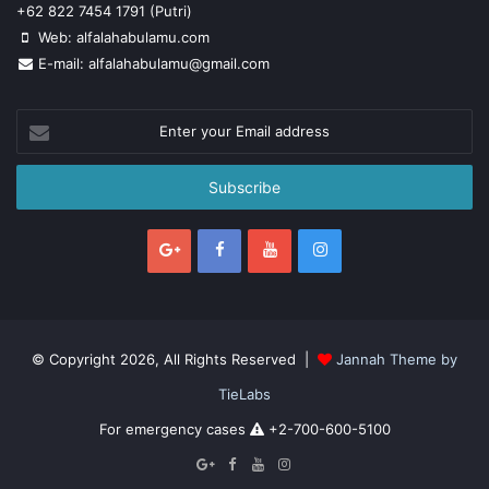
o
p
n
+62 822 7454 1791 (Putri)
Web: alfalahabulamu.com
o
p
g
E-mail: alfalahabulamu@gmail.com
k
er
Enter
your
Email
address
© Copyright 2026, All Rights Reserved |
Jannah Theme by
TieLabs
For emergency cases
+2-700-600-5100