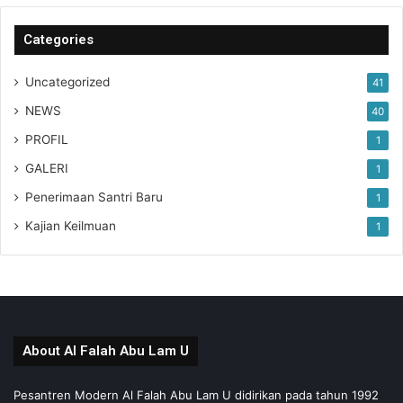
Categories
Uncategorized
41
NEWS
40
PROFIL
1
GALERI
1
Penerimaan Santri Baru
1
Kajian Keilmuan
1
About Al Falah Abu Lam U
Pesantren Modern Al Falah Abu Lam U didirikan pada tahun 1992