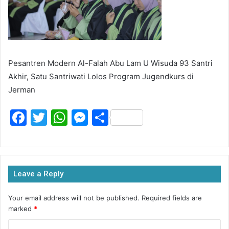
Pesantren Modern Al-Falah Abu Lam U Wisuda 93 Santri
Akhir, Satu Santriwati Lolos Program Jugendkurs di
Jerman
F
T
W
M
S
a
w
h
e
h
c
itt
at
s
ar
e
er
s
s
e
Leave a Reply
b
A
e
o
p
n
Your email address will not be published.
Required fields are
marked
*
o
p
g