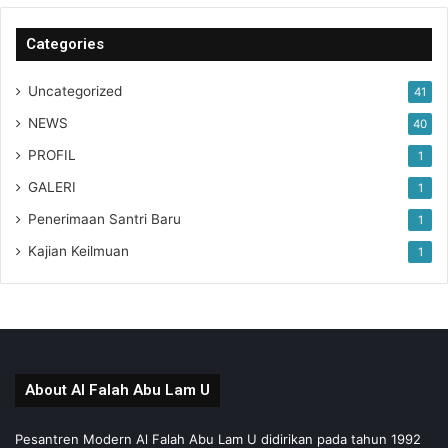
Categories
Uncategorized
41
NEWS
40
PROFIL
1
GALERI
1
Penerimaan Santri Baru
1
Kajian Keilmuan
1
About Al Falah Abu Lam U
Pesantren Modern Al Falah Abu Lam U didirikan pada tahun 1992