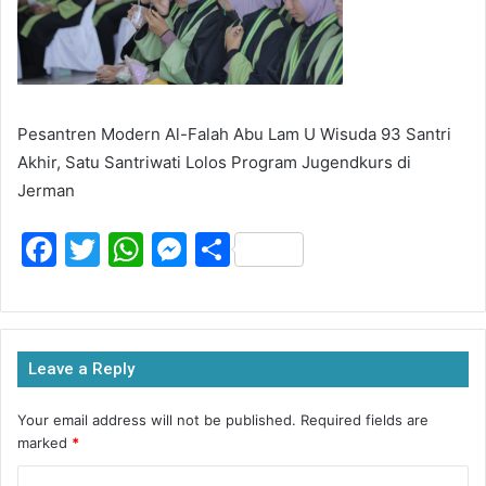
Pesantren Modern Al-Falah Abu Lam U Wisuda 93 Santri
Akhir, Satu Santriwati Lolos Program Jugendkurs di
Jerman
F
T
W
M
S
a
w
h
e
h
c
itt
at
s
ar
e
er
s
s
e
Leave a Reply
b
A
e
o
p
n
Your email address will not be published.
Required fields are
marked
*
o
p
g