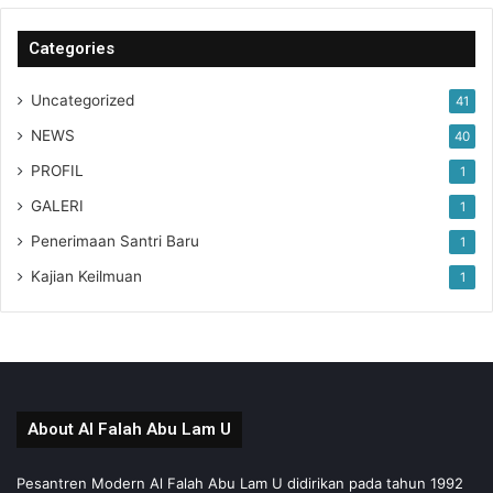
Categories
Uncategorized
41
NEWS
40
PROFIL
1
GALERI
1
Penerimaan Santri Baru
1
Kajian Keilmuan
1
About Al Falah Abu Lam U
Pesantren Modern Al Falah Abu Lam U didirikan pada tahun 1992