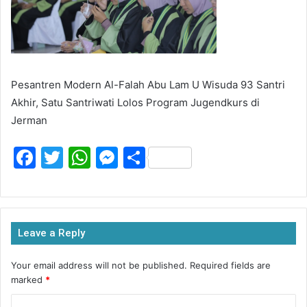
Pesantren Modern Al-Falah Abu Lam U Wisuda 93 Santri
Akhir, Satu Santriwati Lolos Program Jugendkurs di
Jerman
F
T
W
M
S
a
w
h
e
h
c
itt
at
s
ar
e
er
s
s
e
Leave a Reply
b
A
e
o
p
n
Your email address will not be published.
Required fields are
marked
*
o
p
g