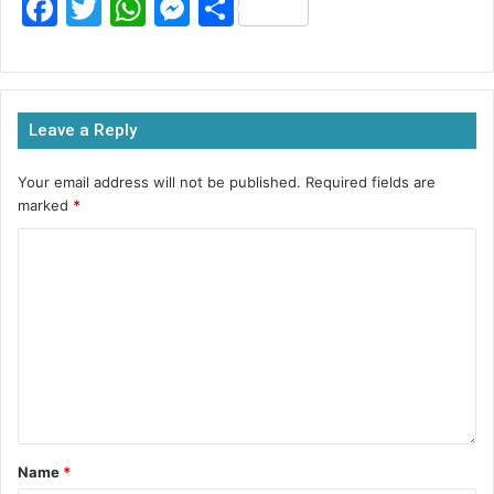
F
T
W
M
S
a
w
h
e
h
c
itt
at
s
ar
e
er
s
s
e
Leave a Reply
b
A
e
o
p
n
Your email address will not be published.
Required fields are
marked
*
o
p
g
k
er
Name
*