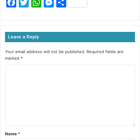
F
T
W
M
S
a
w
h
e
h
c
itt
at
s
ar
e
er
s
s
e
Leave a Reply
b
A
e
o
p
n
Your email address will not be published.
Required fields are
marked
*
o
p
g
k
er
Name
*