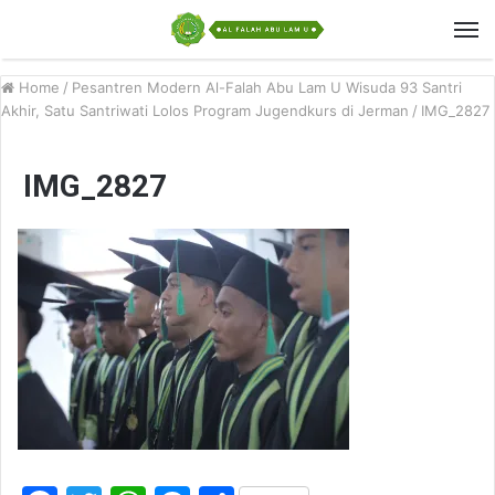
Home
/
Pesantren Modern Al-Falah Abu Lam U Wisuda 93 Santri
Akhir, Satu Santriwati Lolos Program Jugendkurs di Jerman
/
IMG_2827
IMG_2827