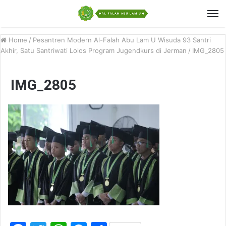
Home
/
Pesantren Modern Al-Falah Abu Lam U Wisuda 93 Santri
Akhir, Satu Santriwati Lolos Program Jugendkurs di Jerman
/
IMG_2805
IMG_2805