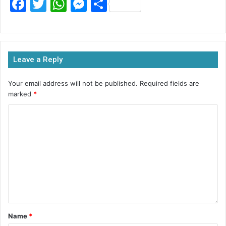
F
T
W
M
S
a
w
h
e
h
c
itt
at
s
ar
e
er
s
s
e
Leave a Reply
b
A
e
o
p
n
Your email address will not be published.
Required fields are
marked
*
o
p
g
k
er
Name
*