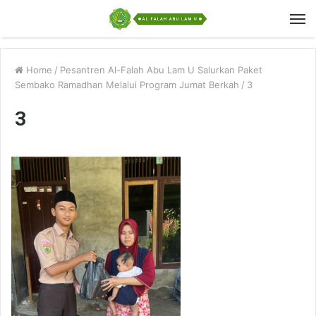
Home
/
Pesantren Al-Falah Abu Lam U Salurkan Paket
Sembako Ramadhan Melalui Program Jumat Berkah
/
3
3