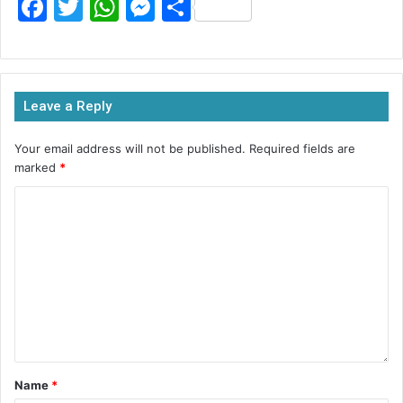
F
T
W
M
S
a
w
h
e
h
c
itt
at
s
ar
e
er
s
s
e
Leave a Reply
b
A
e
o
p
n
Your email address will not be published.
Required fields are
marked
*
o
p
g
k
er
Name
*