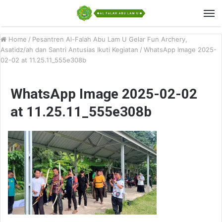
Home
/
Pesantren Al-Falah Abu Lam U Gelar Fun Archery,
Asatidz/ah dan Santri Antusias Ikuti Kegiatan
/
WhatsApp Image 2025-
02-02 at 11.25.11_555e308b
WhatsApp Image 2025-02-02
at 11.25.11_555e308b