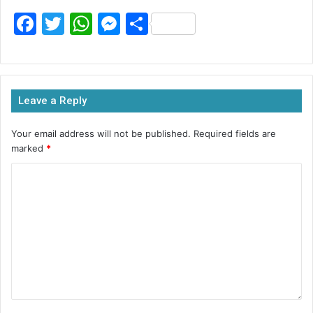
F
T
W
M
S
a
w
h
e
h
c
itt
at
s
ar
e
er
s
s
e
Leave a Reply
b
A
e
o
p
n
Your email address will not be published.
Required fields are
marked
*
o
p
g
k
er