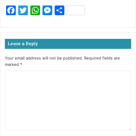
F
T
W
M
S
a
w
h
e
h
c
itt
at
s
ar
e
er
s
s
e
Leave a Reply
b
A
e
o
p
n
Your email address will not be published.
Required fields are
marked
*
o
p
g
k
er