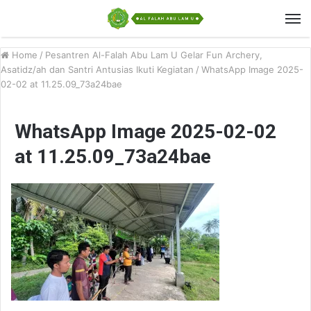
Home
/
Pesantren Al-Falah Abu Lam U Gelar Fun Archery,
Asatidz/ah dan Santri Antusias Ikuti Kegiatan
/
WhatsApp Image 2025-
02-02 at 11.25.09_73a24bae
WhatsApp Image 2025-02-02
at 11.25.09_73a24bae