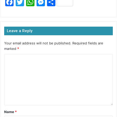
F
T
W
M
S
a
w
h
e
h
c
itt
at
s
ar
e
er
s
s
e
Leave a Reply
b
A
e
o
p
n
Your email address will not be published.
Required fields are
marked
*
o
p
g
k
er
Name
*