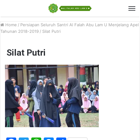
Home
/
Persiapan Seluruh Santri Al Falah Abu Lam U Menjelang Apel
Tahunan 2018-2019
/
Silat Putri
Silat Putri