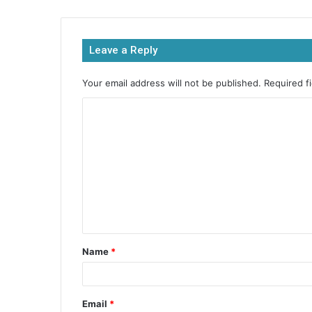
e
er
s
s
e
b
A
e
Leave a Reply
o
p
n
o
p
g
Your email address will not be published.
Required f
k
er
Name
*
Email
*