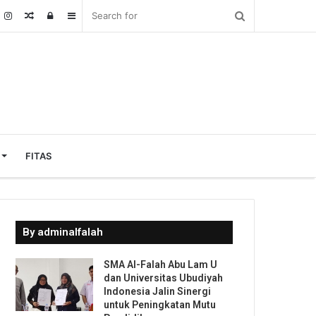
Random
Log
Sidebar
Article
In
FITAS
By adminalfalah
SMA Al-Falah Abu Lam U
dan Universitas Ubudiyah
Indonesia Jalin Sinergi
untuk Peningkatan Mutu