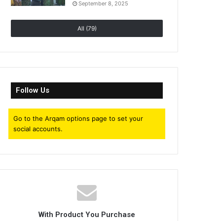
September 8, 2025
All (79)
Follow Us
Go to the Arqam options page to set your
social accounts.
With Product You Purchase