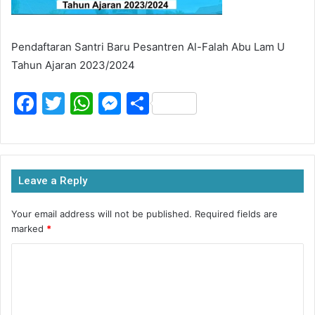
Pendaftaran Santri Baru Pesantren Al-Falah Abu Lam U
Tahun Ajaran 2023/2024
F
T
W
M
S
a
w
h
e
h
c
itt
at
s
ar
e
er
s
s
e
Leave a Reply
b
A
e
o
p
n
Your email address will not be published.
Required fields are
marked
*
o
p
g
k
er