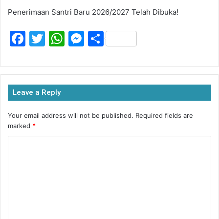
Penerimaan Santri Baru 2026/2027 Telah Dibuka!
F
T
W
M
S
a
w
h
e
h
c
itt
at
s
ar
e
er
s
s
e
Leave a Reply
b
A
e
o
p
n
Your email address will not be published.
Required fields are
marked
*
o
p
g
k
er