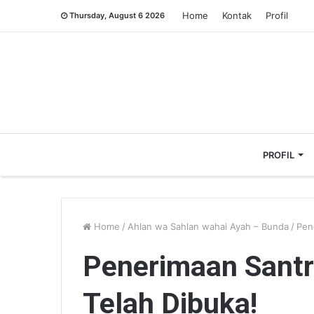
Home
Kontak
Profil
Thursday, August 6 2026
PROFIL
Home
/
Ahlan wa Sahlan wahai Ayah – Bunda
/
Pen
Penerimaan Santr
Telah Dibuka!