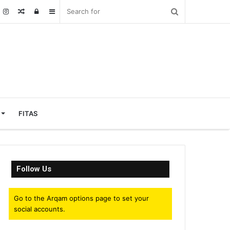
Random
Log
Sidebar
Article
In
FITAS
Follow Us
Go to the Arqam options page to set your
social accounts.