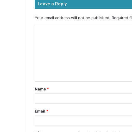
Leave a Reply
o
p
n
o
p
g
Your email address will not be published.
Required f
k
er
Name
*
Email
*