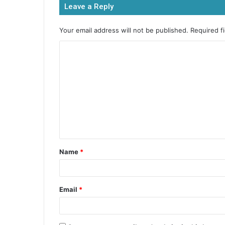
Leave a Reply
o
p
n
o
p
g
Your email address will not be published.
Required f
k
er
Name
*
Email
*