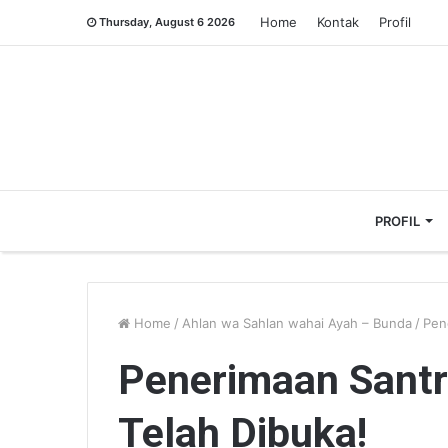
Home
Kontak
Profil
Thursday, August 6 2026
PROFIL
Home
/
Ahlan wa Sahlan wahai Ayah – Bunda
/
Pen
Penerimaan Santr
Telah Dibuka!