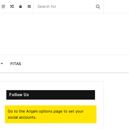
Random
Log
Sidebar
Article
In
FITAS
Follow Us
Go to the Arqam options page to set your
social accounts.