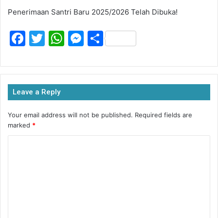
Penerimaan Santri Baru 2025/2026 Telah Dibuka!
F
T
W
M
S
a
w
h
e
h
c
itt
at
s
ar
e
er
s
s
e
Leave a Reply
b
A
e
o
p
n
Your email address will not be published.
Required fields are
marked
*
o
p
g
k
er