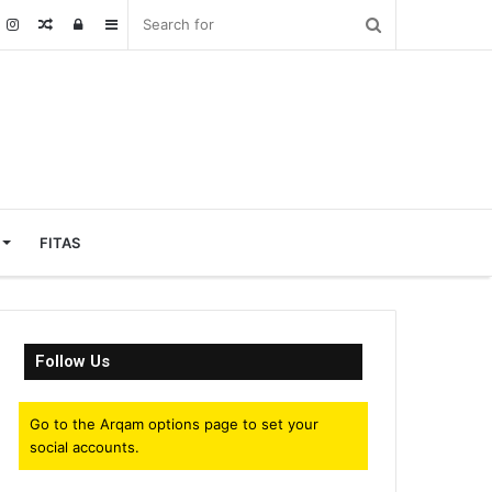
Random
Log
Sidebar
Article
In
FITAS
Follow Us
Go to the Arqam options page to set your
social accounts.