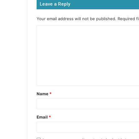
Leave a Reply
o
p
n
o
p
g
Your email address will not be published.
Required f
k
er
Name
*
Email
*