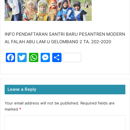
INFO PENDAFTARAN SANTRI BARU PESANTREN MODERN
AL FALAH ABU LAM U GELOMBANG 2 TA. 202-2020
F
T
W
M
S
a
w
h
e
h
c
itt
at
s
ar
e
er
s
s
e
Leave a Reply
b
A
e
o
p
n
Your email address will not be published.
Required fields are
marked
*
o
p
g
k
er