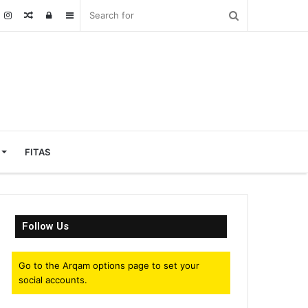
Random
Log
Sidebar
Article
In
FITAS
Follow Us
Go to the Arqam options page to set your
social accounts.