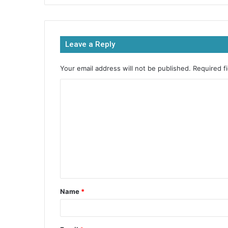
c
itt
at
s
ar
e
er
s
s
e
b
A
e
Leave a Reply
o
p
n
o
p
g
Your email address will not be published.
Required f
k
er
Name
*