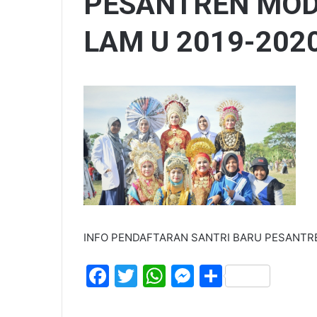
PESANTREN MOD
LAM U 2019-202
INFO PENDAFTARAN SANTRI BARU PESANTRE
F
T
W
M
S
a
w
h
e
h