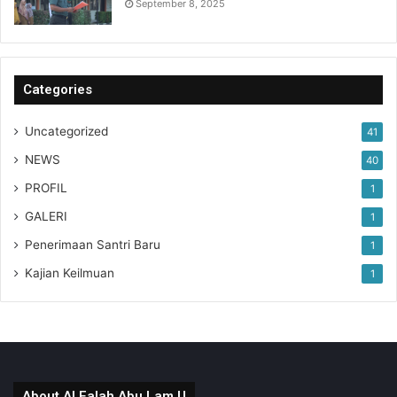
September 8, 2025
Categories
Uncategorized
41
NEWS
40
PROFIL
1
GALERI
1
Penerimaan Santri Baru
1
Kajian Keilmuan
1
About Al Falah Abu Lam U