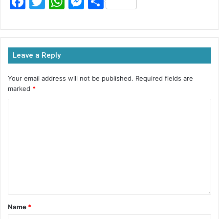
F
T
W
M
S
a
w
h
e
h
c
itt
at
s
ar
e
er
s
s
e
Leave a Reply
b
A
e
o
p
n
Your email address will not be published.
Required fields are
marked
*
o
p
g
k
er
Name
*