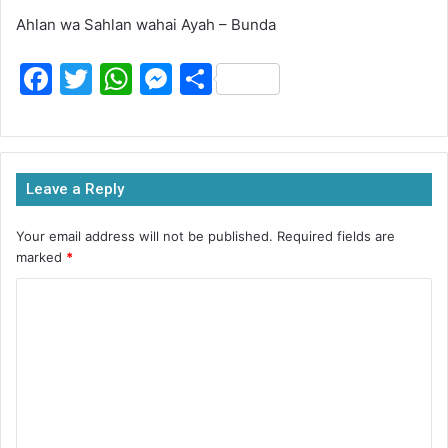
Ahlan wa Sahlan wahai Ayah – Bunda
F
T
W
M
S
a
w
h
e
h
c
itt
at
s
ar
e
er
s
s
e
Leave a Reply
b
A
e
o
p
n
Your email address will not be published.
Required fields are
marked
*
o
p
g
k
er