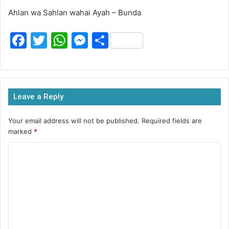
Ahlan wa Sahlan wahai Ayah – Bunda
F
T
W
M
S
a
w
h
e
h
c
itt
at
s
ar
e
er
s
s
e
Leave a Reply
b
A
e
o
p
n
Your email address will not be published.
Required fields are
marked
*
o
p
g
k
er