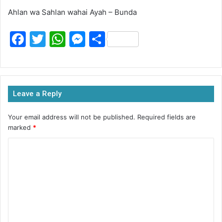
Ahlan wa Sahlan wahai Ayah – Bunda
F
T
W
M
S
a
w
h
e
h
c
itt
at
s
ar
e
er
s
s
e
Leave a Reply
b
A
e
o
p
n
Your email address will not be published.
Required fields are
marked
*
o
p
g
k
er