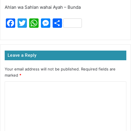
Ahlan wa Sahlan wahai Ayah – Bunda
F
T
W
M
S
a
w
h
e
h
c
itt
at
s
ar
e
er
s
s
e
Leave a Reply
b
A
e
o
p
n
Your email address will not be published.
Required fields are
marked
*
o
p
g
k
er