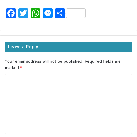
F
T
W
M
S
a
w
h
e
h
c
itt
at
s
ar
e
er
s
s
e
Leave a Reply
b
A
e
o
p
n
Your email address will not be published.
Required fields are
marked
*
o
p
g
k
er