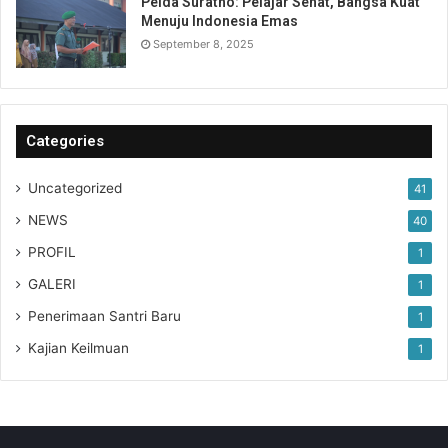
Pelda Suratno: Pelajar Sehat, Bangsa Kuat
Menuju Indonesia Emas
September 8, 2025
Categories
Uncategorized
41
NEWS
40
PROFIL
1
GALERI
1
Penerimaan Santri Baru
1
Kajian Keilmuan
1