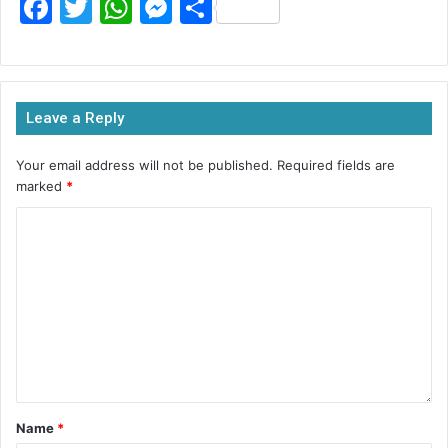
F
T
W
M
S
a
w
h
e
h
c
itt
at
s
ar
e
er
s
s
e
Leave a Reply
b
A
e
o
p
n
Your email address will not be published.
Required fields are
marked
*
o
p
g
k
er
Name
*