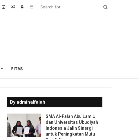
Random
Log
Sidebar
Article
In
FITAS
By adminalfalah
SMA Al-Falah Abu Lam U
dan Universitas Ubudiyah
Indonesia Jalin Sinergi
untuk Peningkatan Mutu