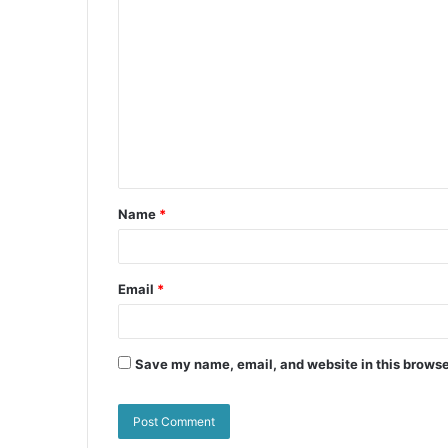
k
er
Name
*
Email
*
Save my name, email, and website in this browse