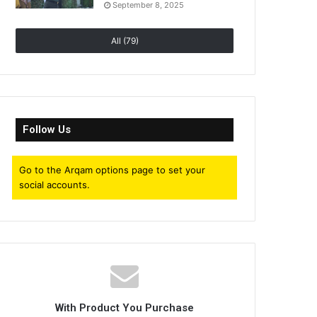
September 8, 2025
All (79)
Follow Us
Go to the Arqam options page to set your
social accounts.
With Product You Purchase