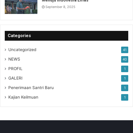
Menuju Indonesia Emas
September 8, 2025
Categories
Uncategorized
41
NEWS
40
PROFIL
1
GALERI
1
Penerimaan Santri Baru
1
Kajian Keilmuan
1