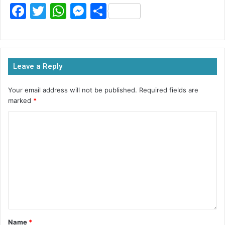
F
T
W
M
S
a
w
h
e
h
c
itt
at
s
ar
e
er
s
s
e
Leave a Reply
b
A
e
o
p
n
Your email address will not be published.
Required fields are
marked
*
o
p
g
k
er
Name
*