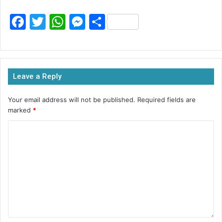
F
T
W
M
S
a
w
h
e
h
c
itt
at
s
ar
e
er
s
s
e
Leave a Reply
b
A
e
o
p
n
Your email address will not be published.
Required fields are
marked
*
o
p
g
k
er