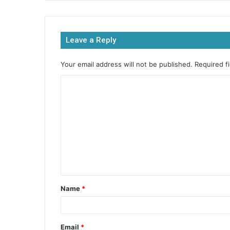
e
er
s
s
e
b
A
e
Leave a Reply
o
p
n
o
p
g
Your email address will not be published.
Required f
k
er
Name
*
Email
*