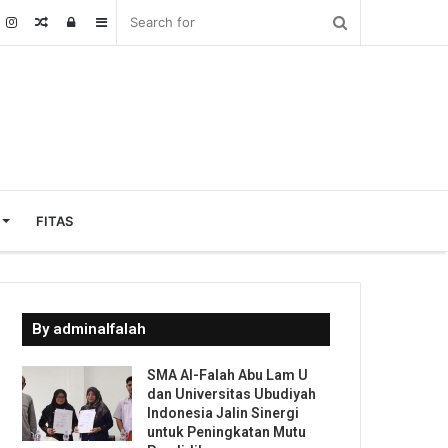
Random
Log
Sidebar
Article
In
FITAS
By adminalfalah
SMA Al-Falah Abu Lam U
dan Universitas Ubudiyah
Indonesia Jalin Sinergi
untuk Peningkatan Mutu