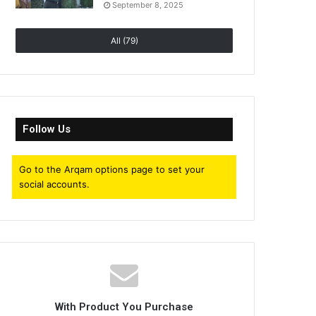
September 8, 2025
All (79)
Follow Us
Go to the Arqam options page to set your
social accounts.
With Product You Purchase