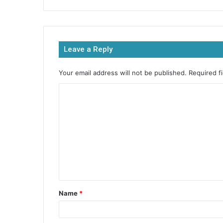
c
itt
at
s
ar
e
er
s
s
e
b
A
e
Leave a Reply
o
p
n
o
p
g
Your email address will not be published.
Required f
k
er
Name
*