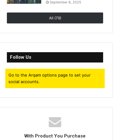
September 8, 2025
All (79)
Follow Us
Go to the Arqam options page to set your
social accounts.
With Product You Purchase