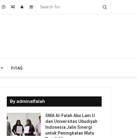
Random
Log
Sidebar
Article
In
FITAS
By adminalfalah
SMA Al-Falah Abu Lam U
dan Universitas Ubudiyah
Indonesia Jalin Sinergi
untuk Peningkatan Mutu