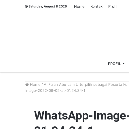
Home
Kontak
Profil
Saturday, August 8 2026
PROFIL
Home
/
Al Falah Abu Lam U terpilih sebagai Peserta Ko
Image-2022-09-05-at-01.24.34-1
WhatsApp-Image-