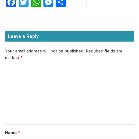
F
T
W
M
S
a
w
h
e
h
c
itt
at
s
ar
e
er
s
s
e
Leave a Reply
b
A
e
o
p
n
Your email address will not be published.
Required fields are
marked
*
o
p
g
k
er
Name
*