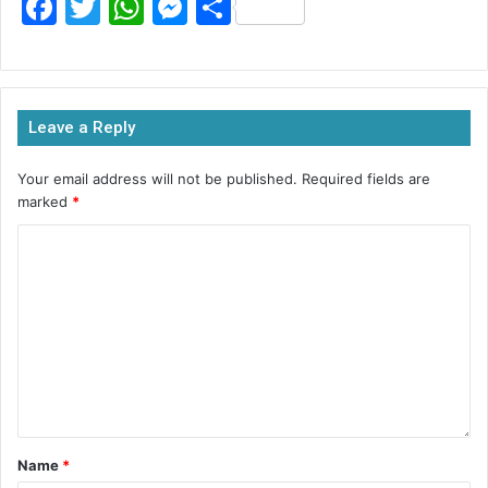
F
T
W
M
S
a
w
h
e
h
c
itt
at
s
ar
e
er
s
s
e
Leave a Reply
b
A
e
o
p
n
Your email address will not be published.
Required fields are
marked
*
o
p
g
k
er
Name
*