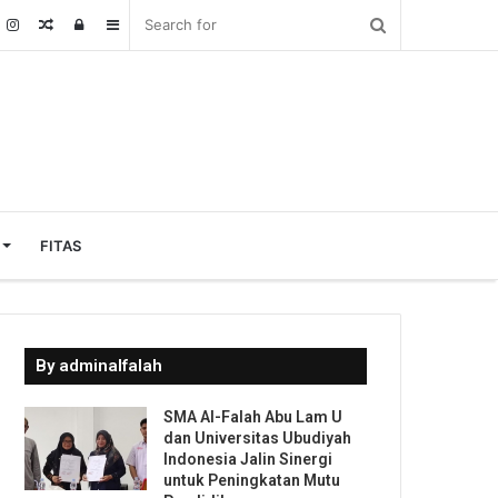
Random
Log
Sidebar
Article
In
FITAS
By adminalfalah
SMA Al-Falah Abu Lam U
dan Universitas Ubudiyah
Indonesia Jalin Sinergi
untuk Peningkatan Mutu