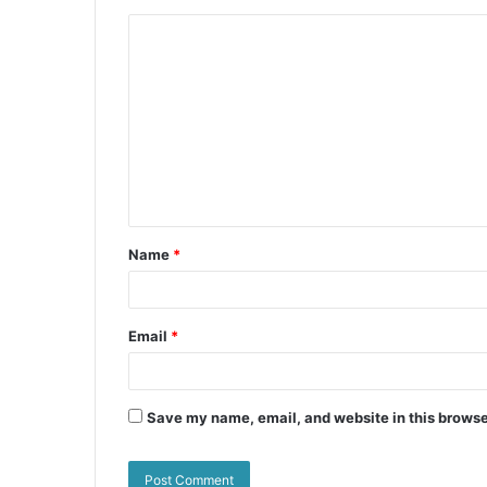
k
er
Name
*
Email
*
Save my name, email, and website in this browse