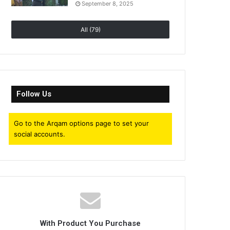
September 8, 2025
All (79)
Follow Us
Go to the Arqam options page to set your
social accounts.
With Product You Purchase