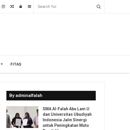
Random
Log
Sidebar
Article
In
FITAS
By adminalfalah
SMA Al-Falah Abu Lam U
dan Universitas Ubudiyah
Indonesia Jalin Sinergi
untuk Peningkatan Mutu