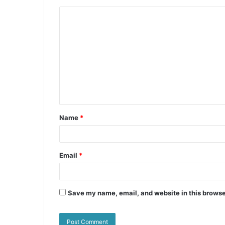
k
er
Name
*
Email
*
Save my name, email, and website in this browse