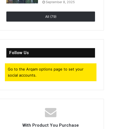
September 8, 2025
All (79)
Follow Us
Go to the Arqam options page to set your
social accounts.
With Product You Purchase