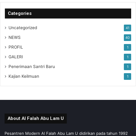
Categories
Uncategorized
41
NEWS
40
PROFIL
1
GALERI
1
Penerimaan Santri Baru
1
Kajian Keilmuan
1
About Al Falah Abu Lam U
Pesantren Modern Al Falah Abu Lam U didirikan pada tahun 1992