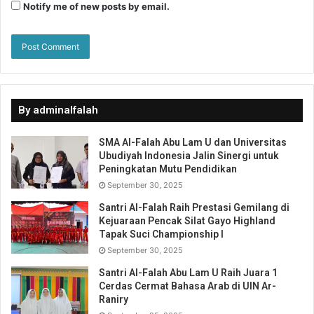
kepada Lulusan Berprestasi dan Lulusan dengan predikat
Notify me of new posts by email.
hafalan terbanyak serta Penyerahan Cinderamata
angkatan untuk pesantren. (Red. fds).
By adminalfalah
SMA Al-Falah Abu Lam U dan Universitas
Ubudiyah Indonesia Jalin Sinergi untuk
Peningkatan Mutu Pendidikan
September 30, 2025
Santri Al-Falah Raih Prestasi Gemilang di
Kejuaraan Pencak Silat Gayo Highland
Tapak Suci Championship I
September 30, 2025
Santri Al-Falah Abu Lam U Raih Juara 1
1 / 28
Cerdas Cermat Bahasa Arab di UIN Ar-
Raniry
Share this: