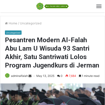
Home
/
Uncategorized
Uncategorized
Pesantren Modern Al-Falah
Abu Lam U Wisuda 93 Santri
Akhir, Satu Santriwati Lolos
Program Jugendkurs di Jerman
adminalfalah
May 13, 2025
0
7,684
1 minute read