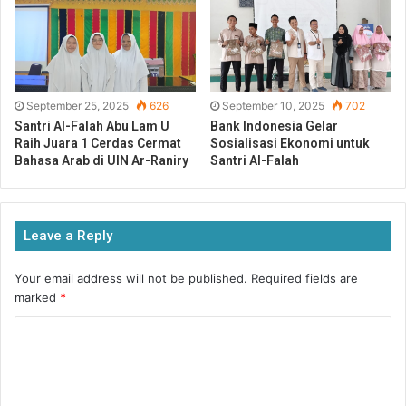
jangan pernah berhenti untuk belajar, karena kehidupan
adalah pembelajaran.”
Ketua Yayasan Abu Lam U, Drh. Farida Athaillah, M.Si, Ph.D,
juga mengucapkan terima kasih kepada para wali santri
September 25, 2025
626
September 10, 2025
702
Santri Al-Falah Abu Lam U
Bank Indonesia Gelar
atas kepercayaan yang telah diberikan kepada pesantren.
Raih Juara 1 Cerdas Cermat
Sosialisasi Ekonomi untuk
Ia menekankan pentingnya menjaga tali silaturahmi
Bahasa Arab di UIN Ar-Raniry
Santri Al-Falah
meskipun masa pendidikan telah usai, serta mengajak para
wali untuk terus menyebarkan informasi positif tentang
keberhasilan lembaga.
Leave a Reply
Your email address will not be published.
Required fields are
marked
*