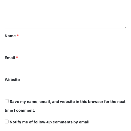
Name
*
“TERIMA KASIH KAMI KEPADA
AYAH/BUNDA YANG TELAH
MEMPERCAYAKAN ANANDA SEKALIAN
Email
*
UNTUK DIDIDIK DI PONDOK TERCINTA INI.
SUNGGUH KEBERHASILAN PENDIDIKAN
Website
ANANDA SEKALIAN, ADALAH PULA
KARENA KERJASAMA, KARENA KERELAAN
AYAH/BUNDA BESERTA DOA YANG TAK
Save my name, email, and website in this browser for the next
TAK PERNAH TERHENTI.
time I comment.
JAZAAKUMULLAH”, PINTA BUNDA FARIDA.
Notify me of follow-up comments by email.
Upacara wisuda diakhiri dengan penyerahan penghargaan