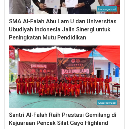
Uncategorized
SMA Al-Falah Abu Lam U dan Universitas
Ubudiyah Indonesia Jalin Sinergi untuk
Peningkatan Mutu Pendidikan
Uncategorized
Santri Al-Falah Raih Prestasi Gemilang di
Kejuaraan Pencak Silat Gayo Highland