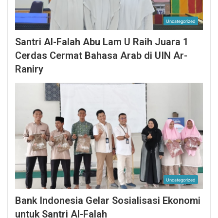
Uncategorized
Santri Al-Falah Abu Lam U Raih Juara 1
Cerdas Cermat Bahasa Arab di UIN Ar-
Raniry
Uncategorized
Bank Indonesia Gelar Sosialisasi Ekonomi
untuk Santri Al-Falah