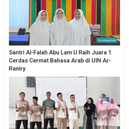
Uncategorized
Santri Al-Falah Abu Lam U Raih Juara 1
Cerdas Cermat Bahasa Arab di UIN Ar-
Raniry