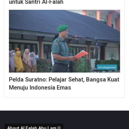
untuk Santri Al-Falah
Uncategorized
Pelda Suratno: Pelajar Sehat, Bangsa Kuat
Menuju Indonesia Emas
About Al Falah Abu Lam U