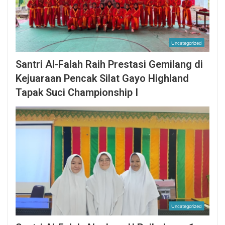
Uncategorized
Santri Al-Falah Raih Prestasi Gemilang di
Kejuaraan Pencak Silat Gayo Highland
Tapak Suci Championship I
Uncategorized