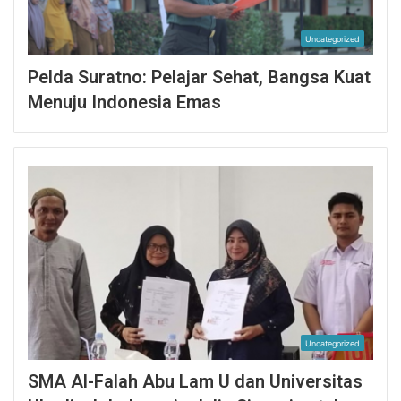
Uncategorized
Pelda Suratno: Pelajar Sehat, Bangsa Kuat
Menuju Indonesia Emas
Uncategorized
SMA Al-Falah Abu Lam U dan Universitas