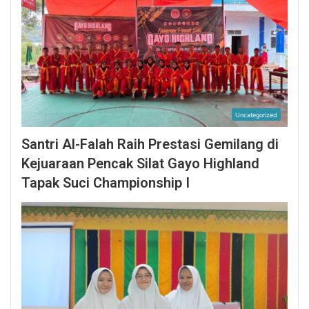
Uncategorized
Santri Al-Falah Raih Prestasi Gemilang di
Kejuaraan Pencak Silat Gayo Highland
Tapak Suci Championship I