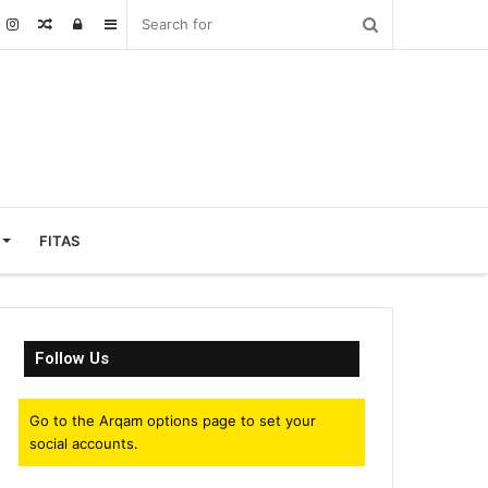
Random
Log
Sidebar
Article
In
FITAS
Follow Us
Go to the Arqam options page to set your
social accounts.