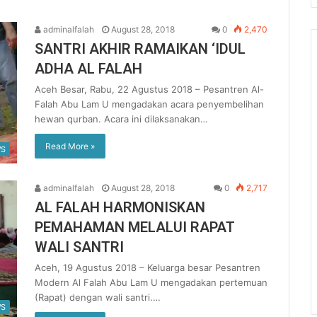
adminalfalah
August 28, 2018
0
2,470
SANTRI AKHIR RAMAIKAN ‘IDUL
ADHA AL FALAH
Aceh Besar, Rabu, 22 Agustus 2018 – Pesantren Al-
Falah Abu Lam U mengadakan acara penyembelihan
hewan qurban. Acara ini dilaksanakan…
Read More »
S
adminalfalah
August 28, 2018
0
2,717
AL FALAH HARMONISKAN
PEMAHAMAN MELALUI RAPAT
WALI SANTRI
Aceh, 19 Agustus 2018 – Keluarga besar Pesantren
Modern Al Falah Abu Lam U mengadakan pertemuan
(Rapat) dengan wali santri.…
S