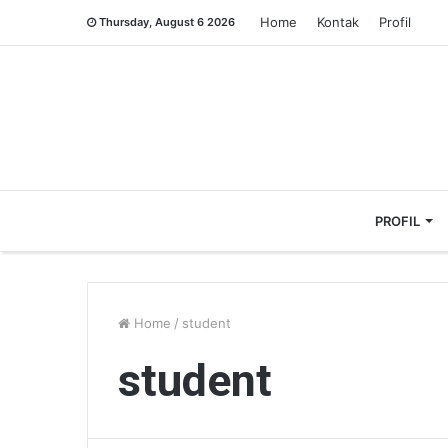
Home
Kontak
Profil
Thursday, August 6 2026
PROFIL
Home
/
student
student